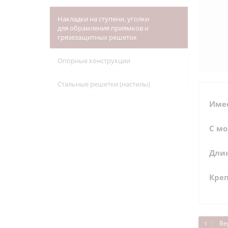
Накладки на ступени, уголки
для обрамления приямков и
грязезащитных решеток
Опорные конструкции
Стальные решетки (настилы)
Имее
С м
Длин
Креп
Ве